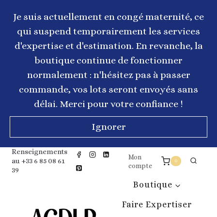
Aller
au
Je suis actuellement en congé maternité, ce
contenu
qui suspend temporairement les services
d'expertise et d'estimation. En revanche, la
boutique continue de fonctionner
normalement : n'hésitez pas à passer
commande, vos lots seront envoyés sans
délai. Merci pour votre confiance !
Ignorer
Renseignements
Mon
au +33 6 85 08 61
0
compte
39
Boutique
Faire Expertiser