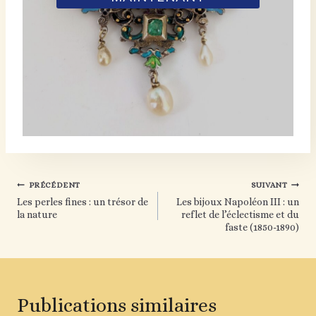
Navigation
PRÉCÉDENT
SUIVANT
Les perles fines : un trésor de
Les bijoux Napoléon III : un
de
la nature
reflet de l’éclectisme et du
faste (1850-1890)
l’article
Publications similaires