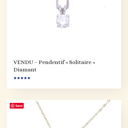
VENDU – Pendentif « Solitaire »
Diamant
Note
5.00
sur 5
Save