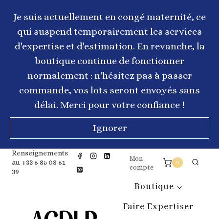
Aller
au
Je suis actuellement en congé maternité, ce
contenu
qui suspend temporairement les services
d'expertise et d'estimation. En revanche, la
boutique continue de fonctionner
normalement : n'hésitez pas à passer
commande, vos lots seront envoyés sans
délai. Merci pour votre confiance !
Ignorer
Renseignements
Mon
au +33 6 85 08 61
0
compte
39
Boutique
Faire Expertiser