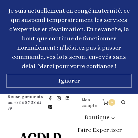
Aller
au
Je suis actuellement en congé maternité, ce
contenu
qui suspend temporairement les services
d'expertise et d'estimation. En revanche, la
boutique continue de fonctionner
normalement : n'hésitez pas à passer
commande, vos lots seront envoyés sans
délai. Merci pour votre confiance !
Ignorer
Renseignements
Mon
au +33 6 85 08 61
0
compte
39
Boutique
Faire Expertiser