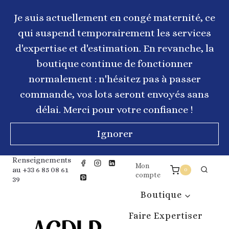
Aller
au
Je suis actuellement en congé maternité, ce
contenu
qui suspend temporairement les services
d'expertise et d'estimation. En revanche, la
boutique continue de fonctionner
normalement : n'hésitez pas à passer
commande, vos lots seront envoyés sans
délai. Merci pour votre confiance !
Ignorer
Renseignements
Mon
au +33 6 85 08 61
0
compte
39
Boutique
Faire Expertiser