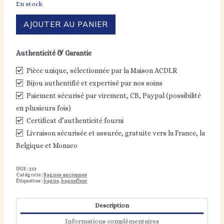
En stock
quantité
AJOUTER AU PANIER
de
Grande
bague
Authenticité & Garantie
fleur
"Ipomée"
Pièce unique, sélectionnée par la Maison ACDLR
Bijou authentifié et expertisé par nos soins
Paiement sécurisé par virement, CB, Paypal (possibilité
en plusieurs fois)
Certificat d’authenticité fourni
Livraison sécurisée et assurée, gratuite vers la France, la
Belgique et Monaco
UGS :
213
Catégorie :
Bagues anciennes
Étiquettes :
bague
,
baguefleur
Description
Informations complémentaires