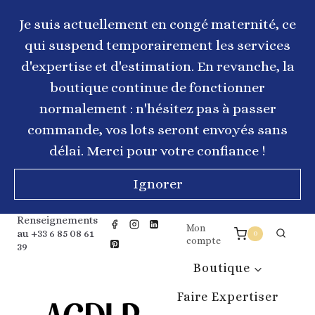
Aller
au
Je suis actuellement en congé maternité, ce
contenu
qui suspend temporairement les services
d'expertise et d'estimation. En revanche, la
boutique continue de fonctionner
normalement : n'hésitez pas à passer
commande, vos lots seront envoyés sans
délai. Merci pour votre confiance !
Ignorer
Renseignements
Mon
au +33 6 85 08 61
0
compte
39
Boutique
Faire Expertiser