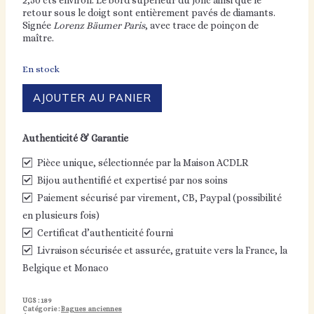
2,50 cts environ. Le bord supérieur du jonc ainsi que le
retour sous le doigt sont entièrement pavés de diamants.
Signée
Lorenz Bäumer Paris
, avec trace de poinçon de
maître.
En stock
quantité
AJOUTER AU PANIER
de
Bague
Lorenz
Authenticité & Garantie
Bäumer
opale
Pièce unique, sélectionnée par la Maison ACDLR
-
1990/2000
Bijou authentifié et expertisé par nos soins
Paiement sécurisé par virement, CB, Paypal (possibilité
en plusieurs fois)
Certificat d’authenticité fourni
Livraison sécurisée et assurée, gratuite vers la France, la
Belgique et Monaco
UGS :
189
Catégorie :
Bagues anciennes