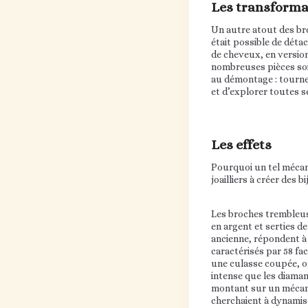
Les transforma
Un autre atout des bro
était possible de détac
de cheveux, en version
nombreuses pièces soie
au démontage : tournev
et d’explorer toutes se
Les effets
Pourquoi un tel mécan
joailliers à créer des 
Les broches trembleus
en argent et serties d
ancienne, répondent à
caractérisés par 58 fa
une culasse coupée, of
intense que les diama
montant sur un mécanis
cherchaient à dynamis