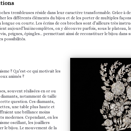
tions
ches trembleuses réside dans leur caractère transformable. Grâce à des t
her les différents éléments du bijou et de les porter de multiples façons
 longue ou courte. Les écrins de ces broches sont d’ailleurs très instruc
nt aujourd’hui incomplètes, on y découvre parfois, sous le plateau, le
is, peignes, épingles… permettant ainsi de reconstituer le bijou dans sa
s possibilités.
isme ? Qu’est-ce qui motivait les
bijoux animés ?
es, souvent réalisées en or ou
e diamants, notamment de taille
 cette question. Ces diamants,
cettes, une table plus haute et
fraient une brillance moins
nts modernes. Cependant, en les
me oscillant, les joailliers
er le bijou. Le mouvement de la