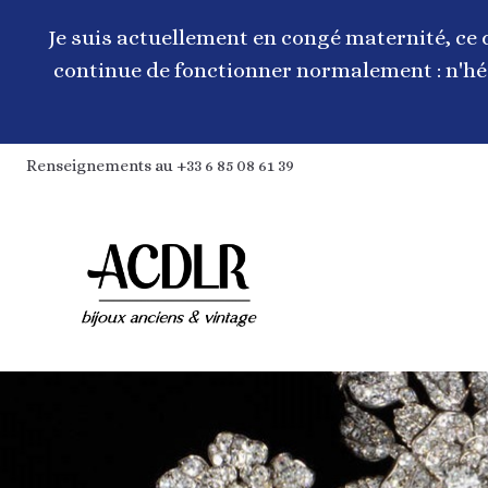
Aller
au
Je suis actuellement en congé maternité, ce 
contenu
continue de fonctionner normalement : n'hés
Renseignements au +33 6 85 08 61 39