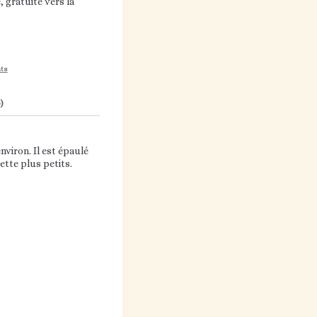
 gratuite vers la
ts
)
nviron. Il est épaulé
ette plus petits.