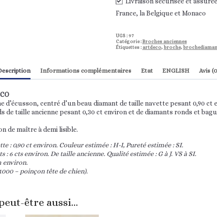
Livraison sécurisée et assurée,
France, la Belgique et Monaco
UGS :
97
Catégorie :
Broches anciennes
Étiquettes :
artdeco
,
broche
,
brochediaman
Description
Informations complémentaires
Etat
ENGLISH
Avis (0
ECO
me d’écusson, centré d’un beau diamant de taille navette pesant 0,90 ct e
 de taille ancienne pesant 0,30 ct environ et de diamants ronds et bagu
on de maître à demi lisible.
e : 0,90 ct environ. Couleur estimée : H-I, Pureté estimée : SI.
 : 6 cts environ. De taille ancienne. Qualité estimée : G à J. VS à SI.
m environ.
/1000 – poinçon tête de chien).
peut-être aussi…