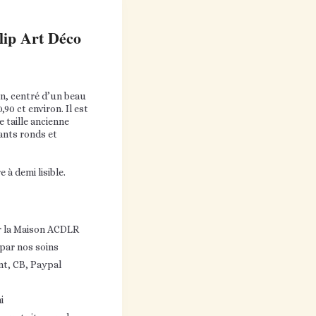
ip Art Déco
on, centré d’un beau
90 ct environ. Il est
 taille ancienne
ants ronds et
 à demi lisible.
r la Maison ACDLR
 par nos soins
nt, CB, Paypal
i