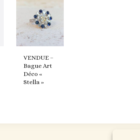
VENDUE –
Bague Art
Déco «
Stella »