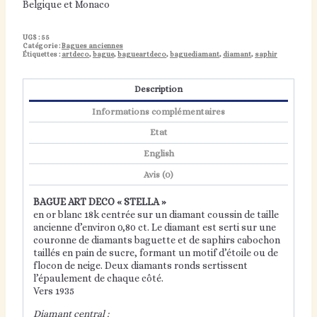
Belgique et Monaco
UGS :
55
Catégorie :
Bagues anciennes
Étiquettes :
artdeco
,
bague
,
bagueartdeco
,
baguediamant
,
diamant
,
saphir
Description
Informations complémentaires
Etat
English
Avis (0)
BAGUE ART DECO « STELLA »
en or blanc 18k centrée sur un diamant coussin de taille
ancienne d’environ 0,80 ct. Le diamant est serti sur une
couronne de diamants baguette et de saphirs cabochon
taillés en pain de sucre, formant un motif d’étoile ou de
flocon de neige. Deux diamants ronds sertissent
l’épaulement de chaque côté.
Vers 1935
Diamant central :