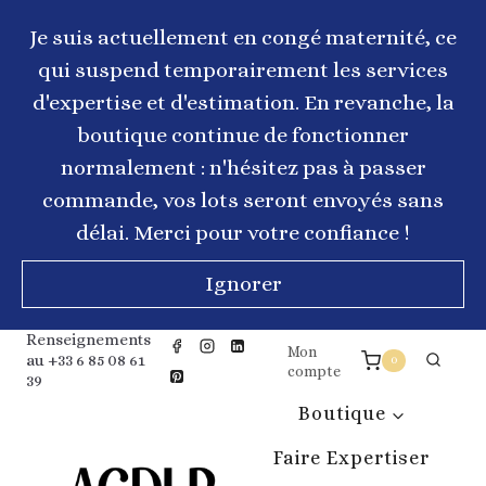
Aller
au
Je suis actuellement en congé maternité, ce
contenu
qui suspend temporairement les services
d'expertise et d'estimation. En revanche, la
boutique continue de fonctionner
normalement : n'hésitez pas à passer
commande, vos lots seront envoyés sans
délai. Merci pour votre confiance !
Ignorer
Renseignements
Mon
au +33 6 85 08 61
0
compte
39
Boutique
Faire Expertiser