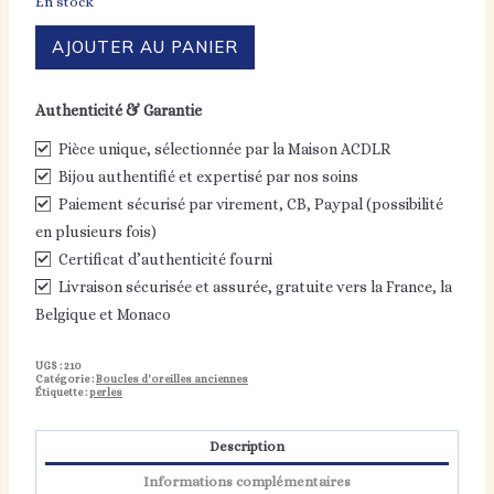
En stock
quantité
AJOUTER AU PANIER
de
Pendants
d'oreilles
Authenticité & Garantie
en
argent
Pièce unique, sélectionnée par la Maison ACDLR
925
"noeuds"
Bijou authentifié et expertisé par nos soins
Paiement sécurisé par virement, CB, Paypal (possibilité
en plusieurs fois)
Certificat d’authenticité fourni
Livraison sécurisée et assurée, gratuite vers la France, la
Belgique et Monaco
UGS :
210
Catégorie :
Boucles d'oreilles anciennes
Étiquette :
perles
Description
Informations complémentaires