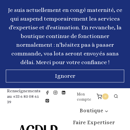
Aller
au
Je suis actuellement en congé maternité, ce
contenu
qui suspend temporairement les services
d'expertise et d'estimation. En revanche, la
boutique continue de fonctionner
normalement : n'hésitez pas à passer
commande, vos lots seront envoyés sans
délai. Merci pour votre confiance !
Ignorer
Renseignements
Mon
au +33 6 85 08 61
0
compte
39
Boutique
Faire Expertiser