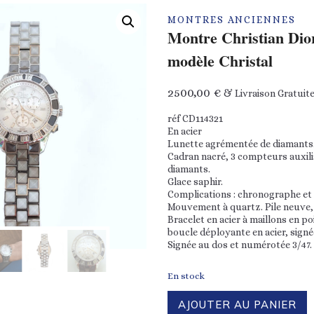
MONTRES ANCIENNES
Montre Christian Dio
modèle Christal
2500,00
€
& Livraison Gratuite
réf CD114321
En acier
Lunette agrémentée de diamants
Cadran nacré, 3 compteurs auxilia
diamants.
Glace saphir.
Complications : chronographe et
Mouvement à quartz. Pile neuve, 
Bracelet en acier à maillons en po
boucle déployante en acier, signé
Signée au dos et numérotée 3/47.
En stock
quantité
AJOUTER AU PANIER
de