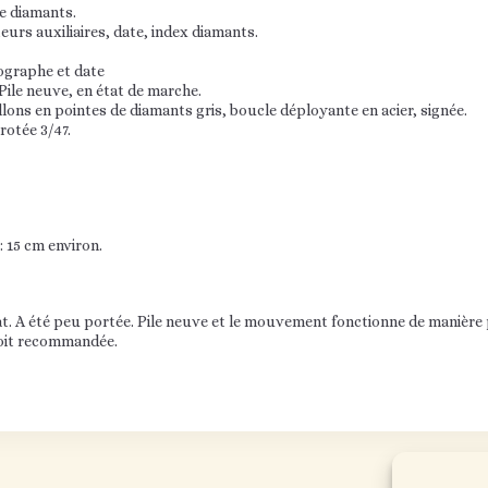
e diamants.
urs auxiliaires, date, index diamants.
ographe et date
ile neuve, en état de marche.
llons en pointes de diamants gris, boucle déployante en acier, signée.
rotée 3/47.
 15 cm environ.
t. A été peu portée. Pile neuve et le mouvement fonctionne de manière p
soit recommandée.