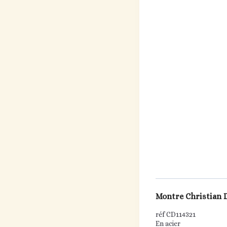
Montre Christian D
réf CD114321
En acier