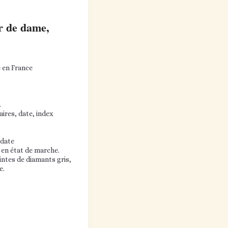
r de dame,
 en France
.
ires, date, index
 date
en état de marche.
intes de diamants gris,
e.