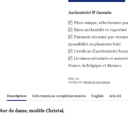
Montre
Christian
Authenticité & Garantie
Dior
de
Pièce unique, sélectionnée pa
dame,
modèle
Bijou authentifié et expertisé
Christal
Paiement sécurisé par vireme
(possibilité en plusieurs fois)
Certificat d’authenticité fourn
Livraison sécurisée et assurée,
France, la Belgique et Monaco
UGS :
86
Catégorie :
Montres anciennes
Description
Informations complémentaires
English
Avis (0)
ior de dame, modèle Christal,