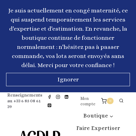
Aller
au
Je suis actuellement en congé maternité, ce
contenu
qui suspend temporairement les services
d'expertise et d'estimation. En revanche, la
boutique continue de fonctionner
normalement : n'hésitez pas à passer
commande, vos lots seront envoyés sans
délai. Merci pour votre confiance !
Ignorer
Renseignements
Mon
au +33 6 85 08 61
0
compte
39
Boutique
Faire Expertiser