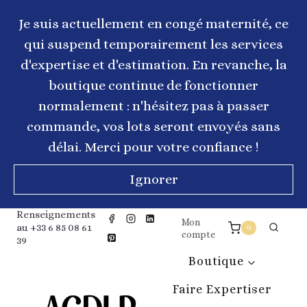
Aller
au
Je suis actuellement en congé maternité, ce
contenu
qui suspend temporairement les services
d'expertise et d'estimation. En revanche, la
boutique continue de fonctionner
normalement : n'hésitez pas à passer
commande, vos lots seront envoyés sans
délai. Merci pour votre confiance !
Ignorer
Renseignements
Mon
au +33 6 85 08 61
0
compte
39
Boutique
Faire Expertiser