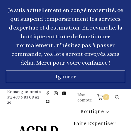
Aller
au
Je suis actuellement en congé maternité, ce
contenu
qui suspend temporairement les services
d'expertise et d'estimation. En revanche, la
boutique continue de fonctionner
normalement : n'hésitez pas à passer
commande, vos lots seront envoyés sans
délai. Merci pour votre confiance !
Ignorer
Renseignements
Mon
au +33 6 85 08 61
0
compte
39
Boutique
Faire Expertiser