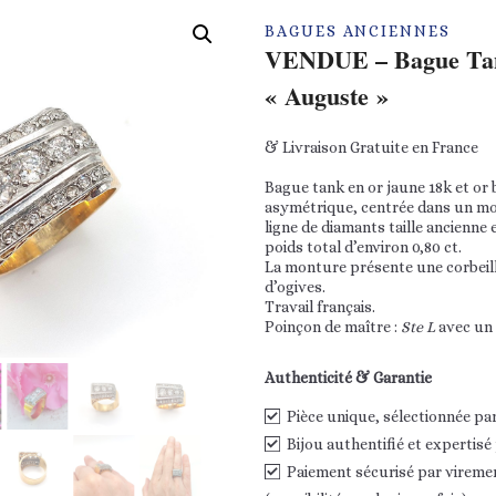
BAGUES ANCIENNES
VENDUE – Bague Tan
« Auguste »
& Livraison Gratuite en France
Bague tank en or jaune 18k et or 
asymétrique, centrée dans un mo
ligne de diamants taille ancienne
poids total d’environ 0,80 ct.
La monture présente une corbeill
d’ogives.
Travail français.
Poinçon de maître :
Ste L
avec un 
Authenticité & Garantie
Pièce unique, sélectionnée pa
Bijou authentifié et expertisé
Paiement sécurisé par vireme