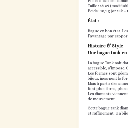
Poids total des diamant
Taille : 58-59 (modifiabl
Poids : 10,1 g (or 18k – 
État :
Bague en bon état. Les 
l’avantage par rappor
Histoire & Style
Une bague tank en
La bague Tank naît dans
accessible, s’impose. 
Les formes sont géomé
bijoux incarnent la for
Mais à partir des anné
font plus libres, plus 
Les diamants viennent a
de mouvement.
Cette bague tank diama
et raffinement. Un bij