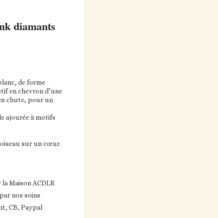
k diamants
blanc, de forme
tif en chevron d’une
 en chute, pour un
e ajourée à motifs
oiseau sur un cœur.
r la Maison ACDLR
 par nos soins
nt, CB, Paypal