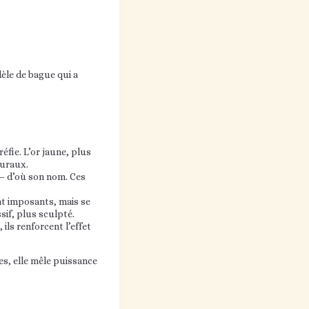
dèle de bague qui a
éfie. L’or jaune, plus
turaux.
 — d’où son nom. Ces
ent imposants, mais se
sif, plus sculpté.
ils renforcent l’effet
es, elle mêle puissance