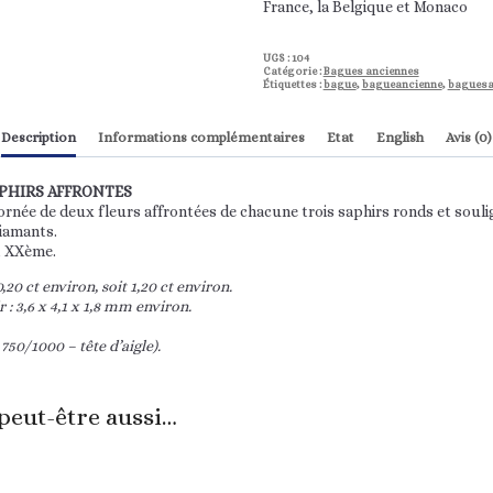
France, la Belgique et Monaco
UGS :
104
Catégorie :
Bagues anciennes
Étiquettes :
bague
,
bagueancienne
,
baguesa
Description
Informations complémentaires
Etat
English
Avis (0)
PHIRS AFFRONTES
ornée de deux fleurs affrontées de chacune trois saphirs ronds et souli
iamants.
t XXème.
0,20 ct environ, soit 1,20 ct environ.
: 3,6 x 4,1 x 1,8 mm environ.
 750/1000 – tête d’aigle).
peut-être aussi…