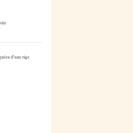
phir
gnées d’une tige