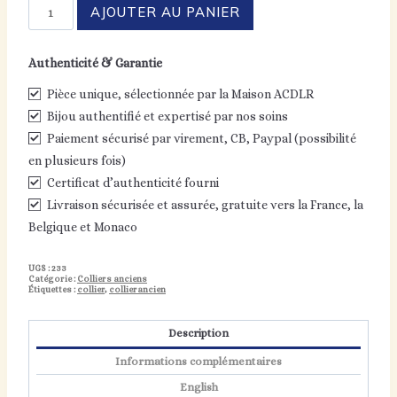
quantité
AJOUTER AU PANIER
de
Ancien
collier
Authenticité & Garantie
«
à
Pièce unique, sélectionnée par la Maison ACDLR
la
Grecque
Bijou authentifié et expertisé par nos soins
»
Paiement sécurisé par virement, CB, Paypal (possibilité
-
en plusieurs fois)
or
18k
Certificat d’authenticité fourni
Livraison sécurisée et assurée, gratuite vers la France, la
Belgique et Monaco
UGS :
233
Catégorie :
Colliers anciens
Étiquettes :
collier
,
collierancien
Description
Informations complémentaires
English