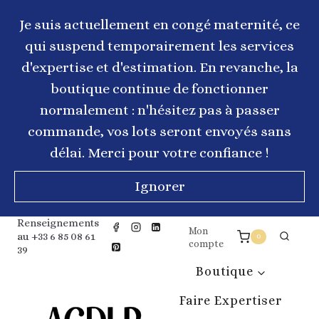
Aller
au
Je suis actuellement en congé maternité, ce
contenu
qui suspend temporairement les services
d'expertise et d'estimation. En revanche, la
boutique continue de fonctionner
normalement : n'hésitez pas à passer
commande, vos lots seront envoyés sans
délai. Merci pour votre confiance !
Ignorer
Renseignements
Mon
au +33 6 85 08 61
0
compte
39
Boutique
Faire Expertiser